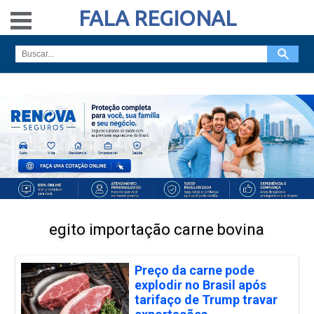
FALA REGIONAL
egito importação carne bovina
Preço da carne pode
explodir no Brasil após
tarifaço de Trump travar