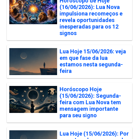
Horóscopo de Hoje
(16/06/2026): Lua Nova
impulsiona recomeços e
revela oportunidades
inesperadas para os 12
signos
Lua Hoje 15/06/2026: veja
em que fase da lua
estamos nesta segunda-
feira
Horóscopo Hoje
(15/06/2026): Segunda-
feira com Lua Nova tem
mensagem importante
para seu signo
Lua Hoje (15/06/2026): Por