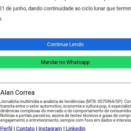
1 de junho, dando continuidade ao ciclo lunar que term
.
Continue Lendo
Mandar no Whatsapp
Alan Correa
Jornalista multimídia e analista de tendências (MTB: 0075964/SP). Com
transita entre o setor automotivo, economia e cultura pop, é especialis
dinâmicas complexas do mercado e do comportamento do consumidor.
Notícias e portais parceiros, assina de testes técnicos e guias de compr
engajamento e entretenimento, sempre com foco em dados e interesse
Perfil
|
Contato
|
Instagram
|
LinkedIn