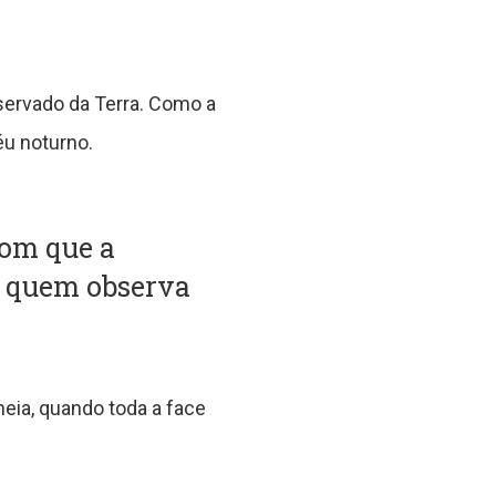
servado da Terra. Como a
éu noturno.
com que a
a quem observa
eia, quando toda a face