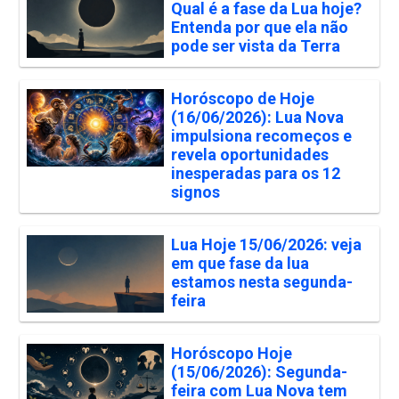
Qual é a fase da Lua hoje?
Entenda por que ela não
pode ser vista da Terra
Horóscopo de Hoje
(16/06/2026): Lua Nova
impulsiona recomeços e
revela oportunidades
inesperadas para os 12
signos
Lua Hoje 15/06/2026: veja
em que fase da lua
estamos nesta segunda-
feira
Horóscopo Hoje
(15/06/2026): Segunda-
feira com Lua Nova tem