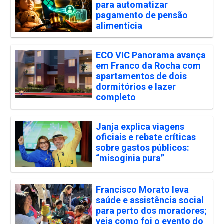
para automatizar
pagamento de pensão
alimentícia
ECO VIC Panorama avança
em Franco da Rocha com
apartamentos de dois
dormitórios e lazer
completo
Janja explica viagens
oficiais e rebate críticas
sobre gastos públicos:
“misoginia pura”
Francisco Morato leva
saúde e assistência social
para perto dos moradores;
veja como foi o evento do