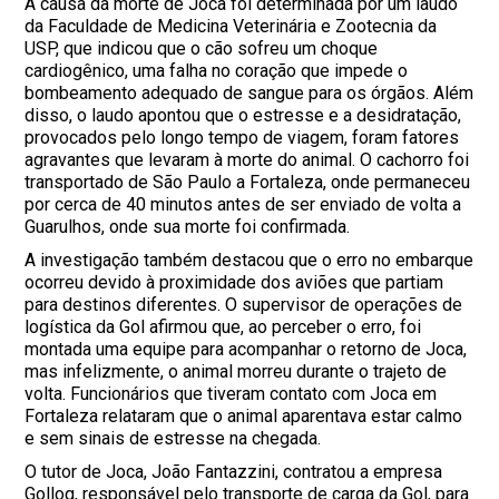
A causa da morte de Joca foi determinada por um laudo
da Faculdade de Medicina Veterinária e Zootecnia da
USP, que indicou que o cão sofreu um choque
cardiogênico, uma falha no coração que impede o
bombeamento adequado de sangue para os órgãos. Além
disso, o laudo apontou que o estresse e a desidratação,
provocados pelo longo tempo de viagem, foram fatores
agravantes que levaram à morte do animal. O cachorro foi
transportado de São Paulo a Fortaleza, onde permaneceu
por cerca de 40 minutos antes de ser enviado de volta a
Guarulhos, onde sua morte foi confirmada.
A investigação também destacou que o erro no embarque
ocorreu devido à proximidade dos aviões que partiam
para destinos diferentes. O supervisor de operações de
logística da Gol afirmou que, ao perceber o erro, foi
montada uma equipe para acompanhar o retorno de Joca,
mas infelizmente, o animal morreu durante o trajeto de
volta. Funcionários que tiveram contato com Joca em
Fortaleza relataram que o animal aparentava estar calmo
e sem sinais de estresse na chegada.
O tutor de Joca, João Fantazzini, contratou a empresa
Gollog, responsável pelo transporte de carga da Gol, para