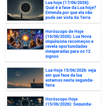
Lua hoje (17/06/2026):
Qual é a fase da Lua hoje?
Entenda por que ela não
pode ser vista da Terra
Horóscopo de Hoje
(16/06/2026): Lua Nova
impulsiona recomeços e
revela oportunidades
inesperadas para os 12
signos
Lua Hoje 15/06/2026: veja
em que fase da lua
estamos nesta segunda-
feira
Horóscopo Hoje
(15/06/2026): Segunda-