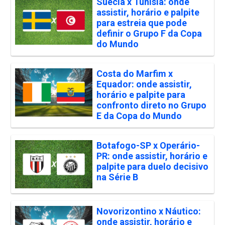
Suécia x Tunísia: onde
assistir, horário e palpite
para estreia que pode
definir o Grupo F da Copa
do Mundo
Costa do Marfim x
Equador: onde assistir,
horário e palpite para
confronto direto no Grupo
E da Copa do Mundo
Botafogo-SP x Operário-
PR: onde assistir, horário e
palpite para duelo decisivo
na Série B
Novorizontino x Náutico:
onde assistir, horário e