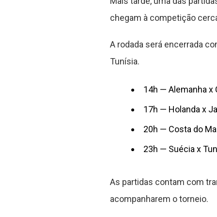
Mais tarde, uma das partida
chegam à competição cerca
A rodada será encerrada co
Tunísia.
14h — Alemanha x 
17h — Holanda x J
20h — Costa do Ma
23h — Suécia x Tun
As partidas contam com tra
acompanharem o torneio.