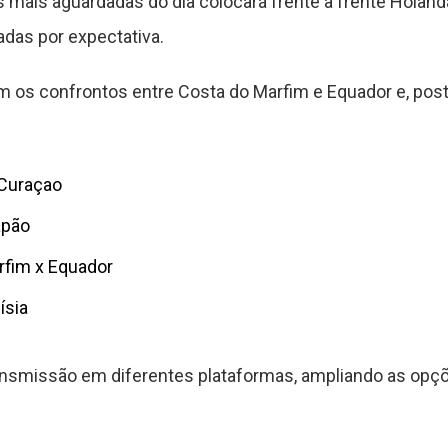
s mais aguardadas do dia colocará frente a frente Holan
das por expectativa.
m os confrontos entre Costa do Marfim e Equador e, post
Curaçao
apão
rfim x Equador
ísia
nsmissão em diferentes plataformas, ampliando as opçõ