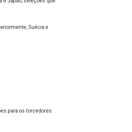
da e Japão, seleções que
eriormente, Suécia e
es para os torcedores