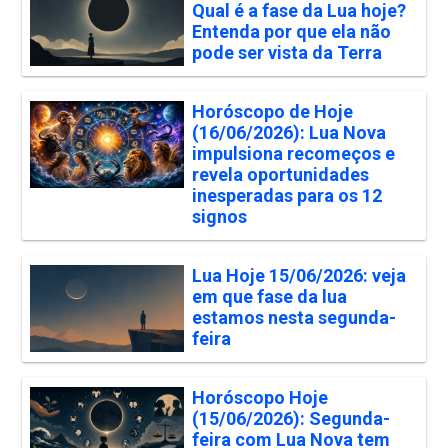
Qual é a fase da Lua hoje?
Entenda por que ela não
pode ser vista da Terra
Horóscopo de Hoje
(16/06/2026): Lua Nova
impulsiona recomeços e
revela oportunidades
inesperadas para os 12
signos
Lua Hoje 15/06/2026: veja
em que fase da lua
estamos nesta segunda-
feira
Horóscopo Hoje
(15/06/2026): Segunda-
feira com Lua Nova tem