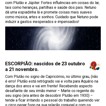
com Plutão e Júpiter. Fortes influências em coisas do lar,
tais como heranças, partilhas e saúde dos pais. Netuno
dá uma espiadinha lá e promete coisas mais suaves
como música, artes e sonhos. Cuidado que Netuno pode
induzir a gastos inesperados e impensados!
ESCORPIÃO: nascidos de 23 outubro
a 21 novembro.
Com Plutão no signo de Capricórnio, no último grau, (não
é erro! Plutão está retrógrado vai e volta para Aquário na
dança dos anos e vai em frente! Recebendo aspecto
desafiante de seu irmão menor – Marte co regente do
seu signo (era antes de descobrir Plutão em 1930) –
tende a ficar irritando o pessoal do trabalho querendo ver
o circo pegar fogo na sua relação conjugal e com os