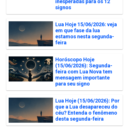
inesperadas para os 12
signos
Lua Hoje 15/06/2026: veja
em que fase da lua
estamos nesta segunda-
feira
Horóscopo Hoje
(15/06/2026): Segunda-
feira com Lua Nova tem
mensagem importante
para seu signo
Lua Hoje (15/06/2026): Por
que a Lua desapareceu do
céu? Entenda o fenômeno
desta segunda-feira