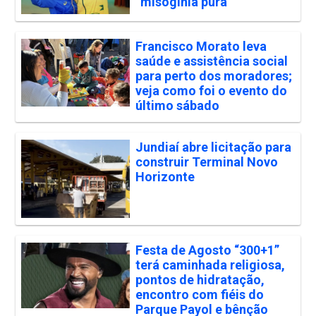
“misoginia pura”
Francisco Morato leva
saúde e assistência social
para perto dos moradores;
veja como foi o evento do
último sábado
Jundiaí abre licitação para
construir Terminal Novo
Horizonte
Festa de Agosto “300+1”
terá caminhada religiosa,
pontos de hidratação,
encontro com fiéis do
Parque Payol e bênção