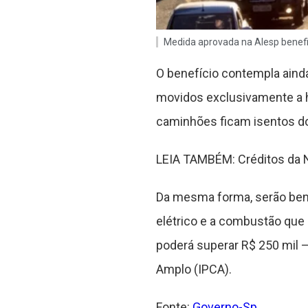
Medida aprovada na Alesp benefic
O benefício contempla ainda
movidos exclusivamente a h
caminhões ficam isentos do
LEIA TAMBÉM: Créditos da No
Da mesma forma, serão bene
elétrico e a combustão que u
poderá superar R$ 250 mil 
Amplo (IPCA).
Fonte:
Governo-Sp
.