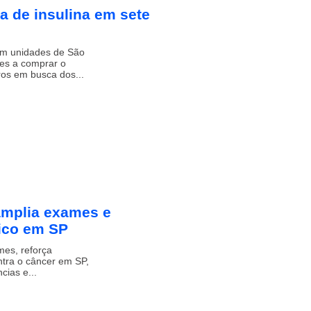
ta de insulina em sete
 em unidades de São
tes a comprar o
ros em busca dos...
amplia exames e
ico em SP
es, reforça
ntra o câncer em SP,
cias e...