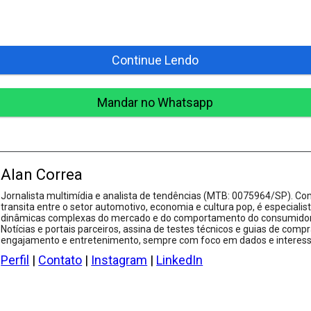
Continue Lendo
Mandar no Whatsapp
Alan Correa
Jornalista multimídia e analista de tendências (MTB: 0075964/SP). Com
transita entre o setor automotivo, economia e cultura pop, é especialis
dinâmicas complexas do mercado e do comportamento do consumidor.
Notícias e portais parceiros, assina de testes técnicos e guias de compr
engajamento e entretenimento, sempre com foco em dados e interesse
Perfil
|
Contato
|
Instagram
|
LinkedIn