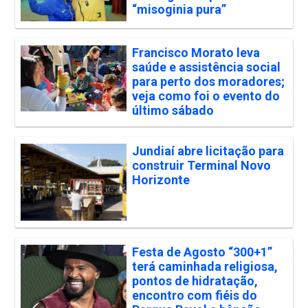
“misoginia pura”
Francisco Morato leva
saúde e assistência social
para perto dos moradores;
veja como foi o evento do
último sábado
Jundiaí abre licitação para
construir Terminal Novo
Horizonte
Festa de Agosto “300+1”
terá caminhada religiosa,
pontos de hidratação,
encontro com fiéis do