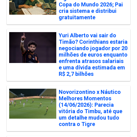
Copa do Mundo 2026; Pai
cria sistema e distribui
gratuitamente
Yuri Alberto vai sair do
Timão? Corinthians estaria
negociando jogador por 20
milhões de euros enquanto
enfrenta atrasos salariais
e uma dívida estimada em
R$ 2,7 bilhões
Novorizontino x Náutico
Melhores Momentos
(14/06/2026): Parecia
vitória do Timbu, até que
um detalhe mudou tudo
contra o Tigre