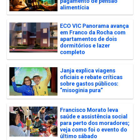
pagamento de pensão
alimentícia
ECO VIC Panorama avança
em Franco da Rocha com
apartamentos de dois
dormitórios e lazer
completo
Janja explica viagens
oficiais e rebate críticas
sobre gastos públicos:
“misoginia pura”
Francisco Morato leva
saúde e assistência social
para perto dos moradores;
veja como foi o evento do
último sábado