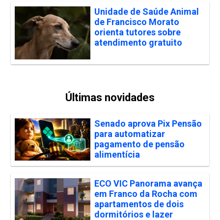
Unidade de Saúde Animal
de Francisco Morato
orienta tutores sobre
atendimento gratuito
Últimas novidades
Senado aprova Pix Pensão
para automatizar
pagamento de pensão
alimentícia
ECO VIC Panorama avança
em Franco da Rocha com
apartamentos de dois
dormitórios e lazer