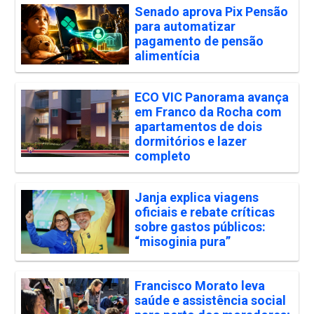
Senado aprova Pix Pensão
para automatizar
pagamento de pensão
alimentícia
ECO VIC Panorama avança
em Franco da Rocha com
apartamentos de dois
dormitórios e lazer
completo
Janja explica viagens
oficiais e rebate críticas
sobre gastos públicos:
“misoginia pura”
Francisco Morato leva
saúde e assistência social