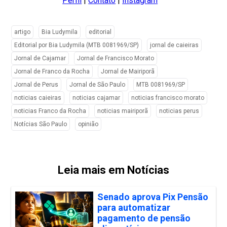
Perfil
|
Contato
|
Instagram
artigo
Bia Ludymila
editorial
Editorial por Bia Ludymila (MTB 0081969/SP)
jornal de caieiras
Jornal de Cajamar
Jornal de Francisco Morato
Jornal de Franco da Rocha
Jornal de Mairiporã
Jornal de Perus
Jornal de São Paulo
MTB 0081969/SP
noticias caieiras
noticias cajamar
noticias francisco morato
noticias Franco da Rocha
noticias mairiporã
noticias perus
Notícias São Paulo
opinião
Leia mais em Notícias
Senado aprova Pix Pensão
para automatizar
pagamento de pensão