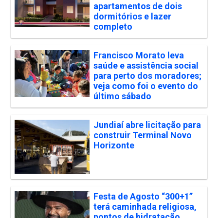
apartamentos de dois
dormitórios e lazer
completo
Francisco Morato leva
saúde e assistência social
para perto dos moradores;
veja como foi o evento do
último sábado
Jundiaí abre licitação para
construir Terminal Novo
Horizonte
Festa de Agosto “300+1”
terá caminhada religiosa,
pontos de hidratação,