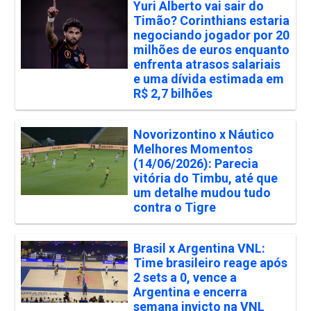
Yuri Alberto vai sair do
Timão? Corinthians estaria
negociando jogador por 20
milhões de euros enquanto
enfrenta atrasos salariais
e uma dívida estimada em
R$ 2,7 bilhões
Novorizontino x Náutico
Melhores Momentos
(14/06/2026): Parecia
vitória do Timbu, até que
um detalhe mudou tudo
contra o Tigre
Brasil x Argentina VNL:
Time brasileiro reage após
2 sets a 0, vence a
Argentina e encerra
semana invicto na VNL