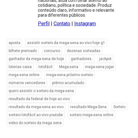
nacionais, atua com olhar atento ao
cotidiano, política e sociedade. Produz
conteúdo claro, informativo e relevante
para diferentes públicos.
Perfil
|
Contato
|
Instagram
aposta
assistir sorteio da mega-sena ao vivo hoje g1
bilhete premiado
concurso
dezenas sorteadas
ganhador da mega-sena de hoje
ganhadores.
jackpot
loterias caixa
lotofácil
Mega-sena
mega-sena jogar
mega-sena online
mega-sena próximo sorteio
números vencedores
prêmio acumulado
quero assistir o sorteio da mega-sena
resultado da federal de hoje ao vivo
resultado da mega-sena ao vivo
resultado Mega-Sena
Sorteio
sorteio lotofácil ao vivo youtube
sorteio mega-sena online
video do sorteio da mega sena