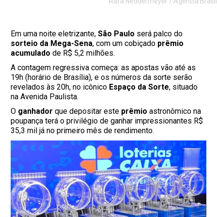
Rafa Neddermeyer / Agência Brasil
Em uma noite eletrizante,
São Paulo
será palco do
sorteio da Mega-Sena
, com um cobiçado
prêmio
acumulado
de R$ 5,2 milhões.
A contagem regressiva começa: as apostas vão até as
19h (horário de Brasília), e os números da sorte serão
revelados às 20h, no icônico
Espaço da Sorte
, situado
na Avenida Paulista.
O
ganhador
que depositar este
prêmio
astronômico na
poupança terá o privilégio de ganhar impressionantes R$
35,3 mil já no primeiro mês de rendimento.