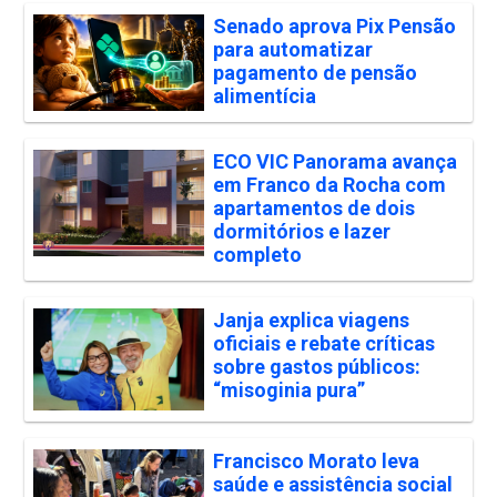
Senado aprova Pix Pensão
para automatizar
pagamento de pensão
alimentícia
ECO VIC Panorama avança
em Franco da Rocha com
apartamentos de dois
dormitórios e lazer
completo
Janja explica viagens
oficiais e rebate críticas
sobre gastos públicos:
“misoginia pura”
Francisco Morato leva
saúde e assistência social