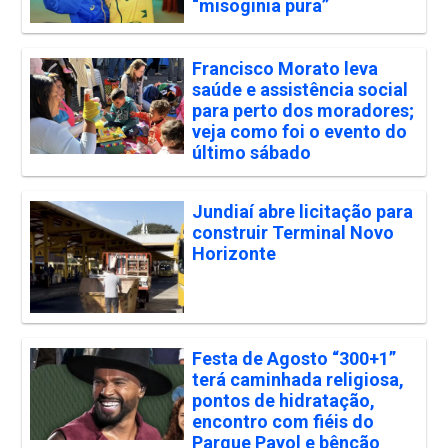
“misoginia pura”
Francisco Morato leva
saúde e assistência social
para perto dos moradores;
veja como foi o evento do
último sábado
Jundiaí abre licitação para
construir Terminal Novo
Horizonte
Festa de Agosto “300+1”
terá caminhada religiosa,
pontos de hidratação,
encontro com fiéis do
Parque Payol e bênção