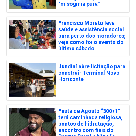
“misoginia pura”
Francisco Morato leva
saúde e assistência social
para perto dos moradores;
veja como foi o evento do
último sábado
Jundiaí abre licitação para
construir Terminal Novo
Horizonte
Festa de Agosto “300+1”
terá caminhada religiosa,
pontos de hidratação,
encontro com fiéis do