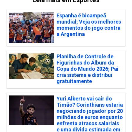
Espanha é bicampeã
mundial; Veja os melhores
momentos do jogo contra
a Argentina
Planilha de Controle de
Figurinhas do Álbum da
Copa do Mundo 2026; Pai
cria sistema e distribui
gratuitamente
Yuri Alberto vai sair do
Timão? Corinthians estaria
negociando jogador por 20
milhões de euros enquanto
enfrenta atrasos salariais
e uma dívida estimada em