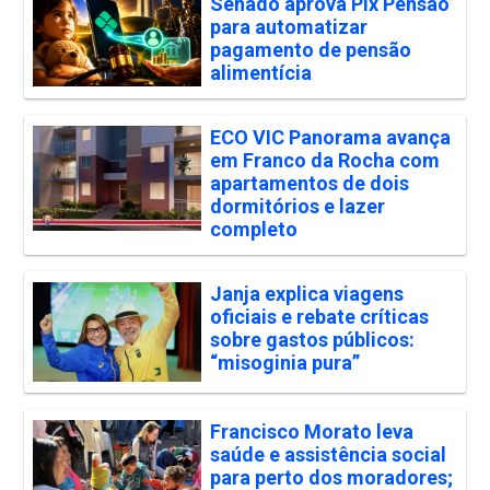
Senado aprova Pix Pensão
para automatizar
pagamento de pensão
alimentícia
ECO VIC Panorama avança
em Franco da Rocha com
apartamentos de dois
dormitórios e lazer
completo
Janja explica viagens
oficiais e rebate críticas
sobre gastos públicos:
“misoginia pura”
Francisco Morato leva
saúde e assistência social
para perto dos moradores;