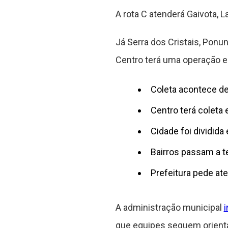
A rota C atenderá Gaivota, L
Já Serra dos Cristais, Pon
Centro terá uma operação e
Coleta acontece de
Centro terá coleta 
Cidade foi dividida
Bairros passam a ter
Prefeitura pede at
A administração municipal
que equipes seguem orienta