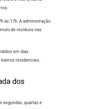
rros.
h às 17h. A administração
úmulo de resíduos nas
endidos em dias
bairros residenciais.
rada dos
as segundas, quartas e