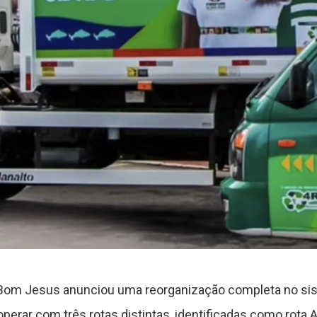
o Bom Jesus anunciou uma reorganização completa no sist
perar com três rotas distintas, identificadas como rota A,