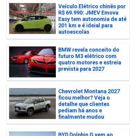
Veículo Elétrico chinês por
R$ 69.990: JMEV Emova
Easy tem autonomia de até
201 km e é ideial para
autoescolas
BMW revela conceito do
futuro M3 elétrico com
quatro motores e estreia
prevista para 2027
Chevrolet Montana 2027
ficou melhor? Veja o
detalhe que clientes
pediam há anos e
finalmente mudou
BYD Dolphin G vem ao