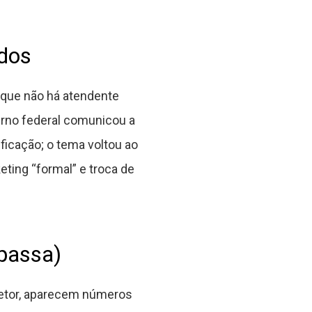
dos
rque não há atendente
erno federal comunicou a
ificação; o tema voltou ao
ting “formal” e troca de
 passa)
setor, aparecem números