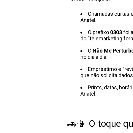
Chamadas curtas e 
Anatel.
O prefixo
0303
foi 
do “telemarketing form
O
Não Me Perturb
no dia a dia.
Empréstimo e “revi
que não solicita dados
Prints, datas, hor
Anatel.
🚗📳 O toque qu