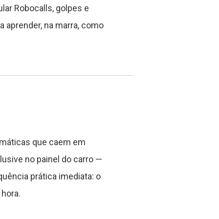
lar Robocalls, golpes e
a aprender, na marra, como
tomáticas que caem em
usive no painel do carro —
ência prática imediata: o
 hora.