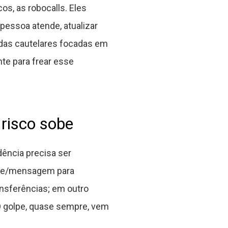
s, as robocalls. Eles
pessoa atende, atualizar
as cautelares focadas em
te para frear esse
risco sobe
dência precisa ser
fone/mensagem para
nsferências; em outro
O golpe, quase sempre, vem