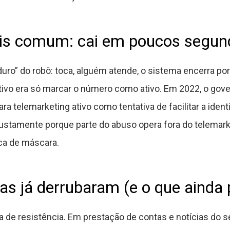
ais comum: cai em poucos segun
uro” do robô: toca, alguém atende, o sistema encerra po
etivo era só marcar o número como ativo. Em 2022, o gov
ra telemarketing ativo como tentativa de facilitar a ident
ustamente porque parte do abuso opera fora do telemarke
a de máscara.
ras já derrubaram (e o que ainda
a de resistência. Em prestação de contas e notícias do 