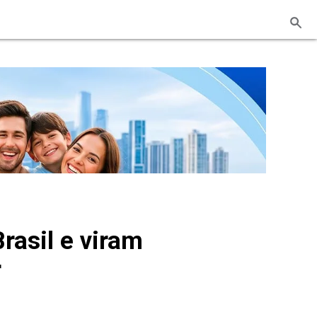
asil e viram
r