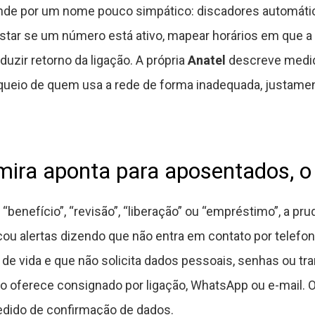
nde por um nome pouco simpático: discadores automático
tar se um número está ativo, mapear horários em que a 
duzir retorno da ligação. A própria
Anatel
descreve medid
queio de quem usa a rede de forma inadequada, justamen
ira aponta para aposentados, o 
enefício”, “revisão”, “liberação” ou “empréstimo”, a pru
icou alertas dizendo que não entra em contato por tele
e vida e que não solicita dados pessoais, senhas ou tra
o oferece consignado por ligação, WhatsApp ou e-mail. 
edido de confirmação de dados.