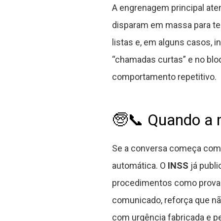
A engrenagem principal ate
disparam em massa para tes
listas e, em alguns casos, in
“chamadas curtas” e no blo
comportamento repetitivo.
🧓📞 Quando a m
Se a conversa começa com “b
automática. O
INSS
já publ
procedimentos como prova d
comunicado, reforça que nã
com urgência fabricada e p