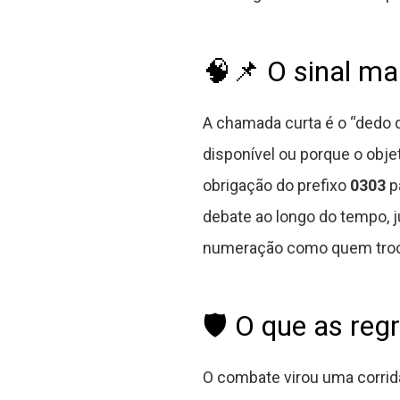
🧠📌 O sinal m
A chamada curta é o “dedo d
disponível ou porque o obj
obrigação do prefixo
0303
pa
debate ao longo do tempo, j
numeração como quem troc
🛡️ O que as reg
O combate virou uma corrid