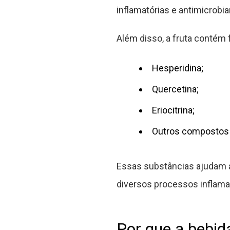
inflamatórias e antimicrobia
Além disso, a fruta contém 
Hesperidina;
Quercetina;
Eriocitrina;
Outros compostos a
Essas substâncias ajudam a
diversos processos inflama
Por que a bebid