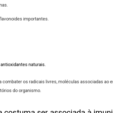
nas.
flavonoides importantes.
ntioxidantes naturais.
 combater os radicais livres, moléculas associadas ao e
tórios do organismo.
a costuma ser associada à imun