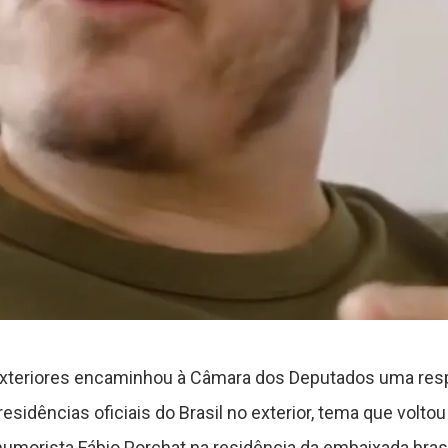
Exteriores encaminhou à Câmara dos Deputados uma res
idências oficiais do Brasil no exterior, tema que voltou
humorista Fábio Porchat na residência da embaixada bras