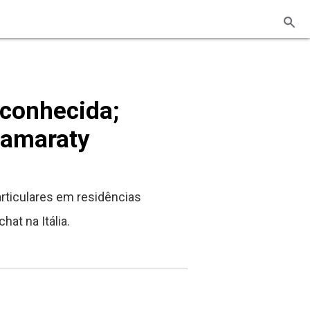
 conhecida;
Itamaraty
ticulares em residências
at na Itália.