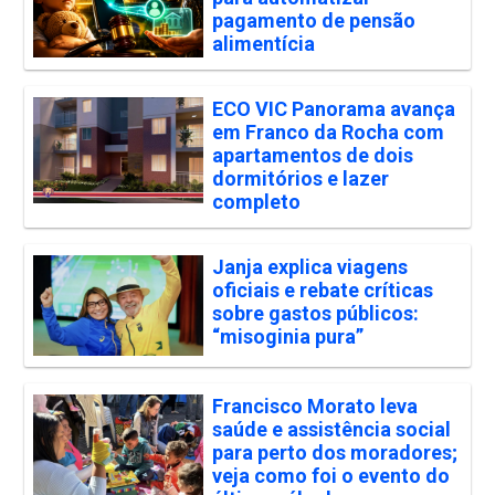
pagamento de pensão
alimentícia
ECO VIC Panorama avança
em Franco da Rocha com
apartamentos de dois
dormitórios e lazer
completo
Janja explica viagens
oficiais e rebate críticas
sobre gastos públicos:
“misoginia pura”
Francisco Morato leva
saúde e assistência social
para perto dos moradores;
veja como foi o evento do