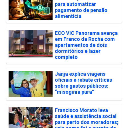
para automatizar
pagamento de pensão
alimentícia
ECO VIC Panorama avança
em Franco da Rocha com
apartamentos de dois
dormitórios e lazer
completo
Janja explica viagens
oficiais e rebate críticas
sobre gastos públicos:
“misoginia pura”
Francisco Morato leva
saúde e assistência social
para perto dos moradores;