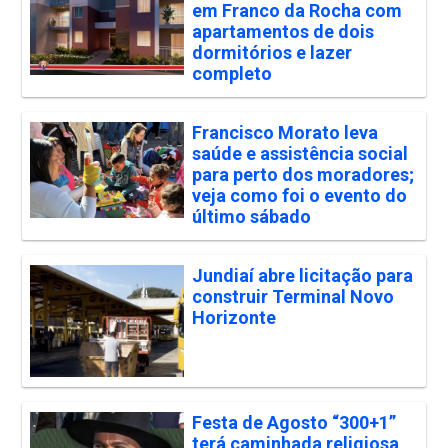
em Franco da Rocha com
apartamentos de dois
dormitórios e lazer
completo
Francisco Morato leva
saúde e assistência social
para perto dos moradores;
veja como foi o evento do
último sábado
Jundiaí abre licitação para
construir Terminal Novo
Horizonte
Festa de Agosto “300+1”
terá caminhada religiosa,