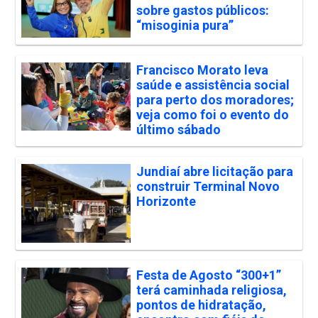
sobre gastos públicos:
“misoginia pura”
Francisco Morato leva
saúde e assistência social
para perto dos moradores;
veja como foi o evento do
último sábado
Jundiaí abre licitação para
construir Terminal Novo
Horizonte
Festa de Agosto “300+1”
terá caminhada religiosa,
pontos de hidratação,