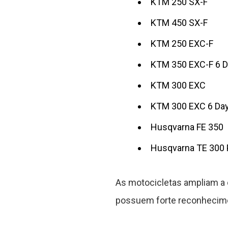
KTM 250 SX-F
KTM 450 SX-F
KTM 250 EXC-F
KTM 350 EXC-F 6 
KTM 300 EXC
KTM 300 EXC 6 Da
Husqvarna FE 350
Husqvarna TE 300 
As motocicletas ampliam a 
possuem forte reconhecimen