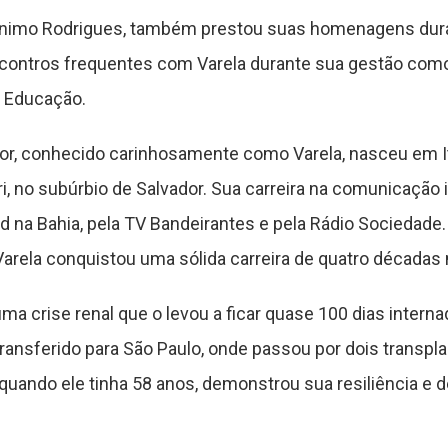
rônimo Rodrigues, também prestou suas homenagens dura
ontros frequentes com Varela durante sua gestão como
e Educação.
or, conhecido carinhosamente como Varela, nasceu em Ita
ri, no subúrbio de Salvador. Sua carreira na comunicação
ord na Bahia, pela TV Bandeirantes e pela Rádio Sociedad
Varela conquistou uma sólida carreira de quatro década
ma crise renal que o levou a ficar quase 100 dias interna
ransferido para São Paulo, onde passou por dois transplan
quando ele tinha 58 anos, demonstrou sua resiliência e 