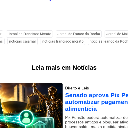
r
Jornal de Francisco Morato
Jornal de Franco da Rocha
Jornal de Mai
as
noticias cajamar
noticias francisco morato
noticias Franco da Roc
Leia mais em Notícias
Direito e Leis
Senado aprova Pix P
automatizar pagamen
alimentícia
Pix Pensão poderá automatizar dep
processos antigos e bloquear ati
houver saldo, mas a medida aind