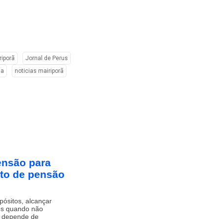
riporã
Jornal de Perus
ha
noticias mairiporã
ensão para
to de pensão
ósitos, alcançar
vos quando não
a depende de