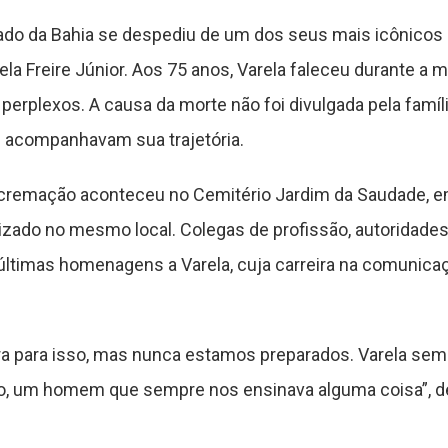
stado da Bahia se despediu de um dos seus mais icônico
a Freire Júnior. Aos 75 anos, Varela faleceu durante a
perplexos. A causa da morte não foi divulgada pela famíl
 acompanhavam sua trajetória.
remação aconteceu no Cemitério Jardim da Saudade, em
lizado no mesmo local. Colegas de profissão, autoridades
 últimas homenagens a Varela, cuja carreira na comunica
ra para isso, mas nunca estamos preparados. Varela se
lho, um homem que sempre nos ensinava alguma coisa”, de