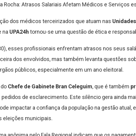
a Rocha: Atrasos Salariais Afetam Médicos e Serviços e
ação dos médicos terceirizados que atuam nas
Unidades
 na
UPA24h
tornou-se uma questão de ética e responsabi
(30), esses profissionais enfrentam atrasos nos seus sal
anceira dos envolvidos, mas também levanta questões sob
rgãos públicos, especialmente em um ano eleitoral.
a do
Chefe de Gabinete
Bran Celeguim
, que é também
pr
 pedidos de esclarecimento. Este silêncio gera ainda m
pode impactar a confiança da população na gestão atual,
s eleições municipais.
ma anônima pelo Fala Regional indicam que os pagament