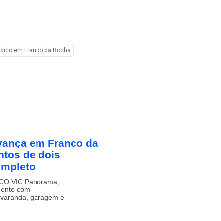
édico em Franco da Rocha
vança em Franco da
tos de dois
ompleto
ECO VIC Panorama,
mento com
, varanda, garagem e