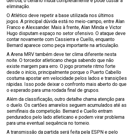
derrota, o cenário muda completamente e pode custar a
eliminação.
O Atlético deve repetir a base utilizada nos últimos
jogos. A principal dúvida está no meio-campo, entre Alan
Franco e Alexsander. Mais à frente, Alan Minda e Victor
Hugo disputam espaço no setor ofensivo. O ataque deve
contar novamente com Cassierra e Cuello, enquanto
Bernard aparece como peça importante na articulação.
A Arena MRV também deve ter clima diferente nesta
noite. O torcedor atleticano chega sabendo que não
existe margem para erro. O jogo promete ritmo forte
desde o início, principalmente porque o Puerto Cabello
costuma apostar em velocidade pelos lados e transições
rápidas. Isso pode deixar o confronto mais aberto do que
o esperado para uma rodada final de grupos.
Além da classificação, outro detalhe chama atenção para
o duelo. Os cartões amarelos seguem acumulados até as
semifinais da competição. Bernard e Cuello entram
pendurados pelo lado atleticano e podem virar problema
para uma eventual sequência no torneio.
A transmissão da partida será feita pela ESPN e pelo