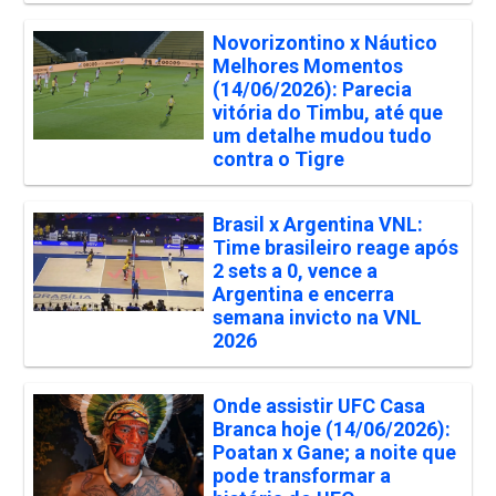
Novorizontino x Náutico
Melhores Momentos
(14/06/2026): Parecia
vitória do Timbu, até que
um detalhe mudou tudo
contra o Tigre
Brasil x Argentina VNL:
Time brasileiro reage após
2 sets a 0, vence a
Argentina e encerra
semana invicto na VNL
2026
Onde assistir UFC Casa
Branca hoje (14/06/2026):
Poatan x Gane; a noite que
pode transformar a