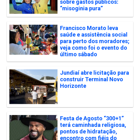
sobre gastos públicos:
“misoginia pura”
Francisco Morato leva
saúde e assistência social
para perto dos moradores;
veja como foi o evento do
último sábado
Jundiaí abre licitação para
construir Terminal Novo
Horizonte
Festa de Agosto “300+1”
terá caminhada religiosa,
pontos de hidratação,
encontro com fiéis do