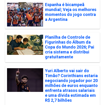
Espanha é bicampeã
mundial; Veja os melhores
momentos do jogo contra
a Argentina
Planilha de Controle de
Figurinhas do Álbum da
Copa do Mundo 2026; Pai
cria sistema e distribui
gratuitamente
Yuri Alberto vai sair do
Timão? Corinthians estaria
negociando jogador por 20
milhões de euros enquanto
enfrenta atrasos salariais
e uma dívida estimada em
R$ 2,7 bilhões