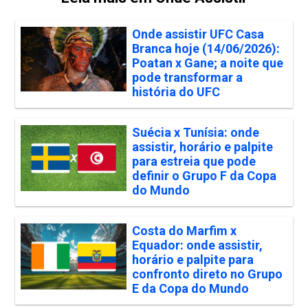
Onde assistir UFC Casa
Branca hoje (14/06/2026):
Poatan x Gane; a noite que
pode transformar a
história do UFC
Suécia x Tunísia: onde
assistir, horário e palpite
para estreia que pode
definir o Grupo F da Copa
do Mundo
Costa do Marfim x
Equador: onde assistir,
horário e palpite para
confronto direto no Grupo
E da Copa do Mundo