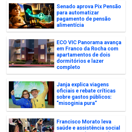
Senado aprova Pix Pensão
para automatizar
pagamento de pensão
alimentícia
ECO VIC Panorama avança
em Franco da Rocha com
apartamentos de dois
dormitórios e lazer
completo
Janja explica viagens
oficiais e rebate críticas
sobre gastos públicos:
“misoginia pura”
Francisco Morato leva
saúde e assistência social