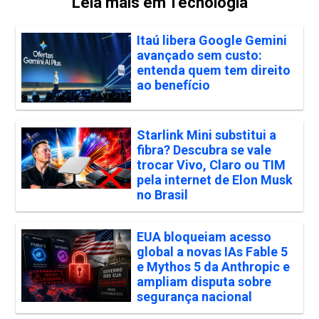
Leia mais em Tecnologia
Itaú libera Google Gemini
avançado sem custo:
entenda quem tem direito
ao benefício
Starlink Mini substitui a
fibra? Descubra se vale
trocar Vivo, Claro ou TIM
pela internet de Elon Musk
no Brasil
EUA bloqueiam acesso
global a novas IAs Fable 5
e Mythos 5 da Anthropic e
ampliam disputa sobre
segurança nacional