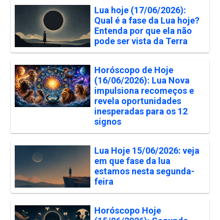
Lua hoje (17/06/2026):
Qual é a fase da Lua hoje?
Entenda por que ela não
pode ser vista da Terra
Horóscopo de Hoje
(16/06/2026): Lua Nova
impulsiona recomeços e
revela oportunidades
inesperadas para os 12
signos
Lua Hoje 15/06/2026: veja
em que fase da lua
estamos nesta segunda-
feira
Horóscopo Hoje