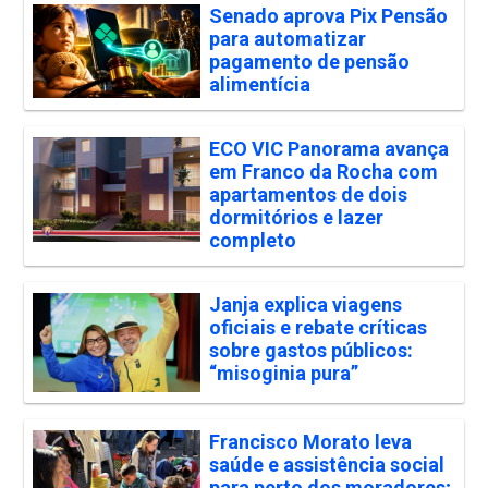
Senado aprova Pix Pensão
para automatizar
pagamento de pensão
alimentícia
ECO VIC Panorama avança
em Franco da Rocha com
apartamentos de dois
dormitórios e lazer
completo
Janja explica viagens
oficiais e rebate críticas
sobre gastos públicos:
“misoginia pura”
Francisco Morato leva
saúde e assistência social
para perto dos moradores;