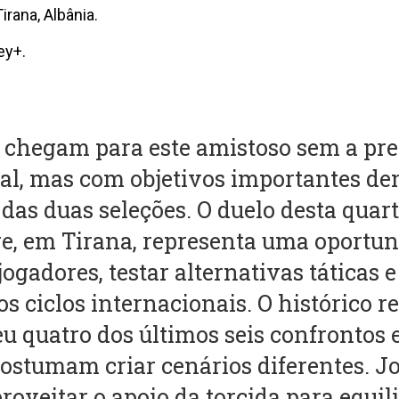
rana, Albânia.
ey+.
el chegam para este amistoso sem a pr
ial, mas com objetivos importantes de
das duas seleções. O duelo desta quarta
, em Tirana, representa uma oportun
ogadores, testar alternativas táticas e
os ciclos internacionais. O histórico r
eu quatro dos últimos seis confrontos 
ostumam criar cenários diferentes. J
roveitar o apoio da torcida para equili