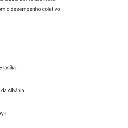
 com o desempenho coletivo
rasília.
da Albânia.
ey+.