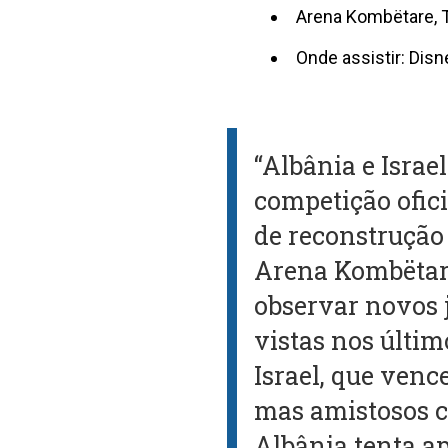
Arena Kombëtare, Ti
Onde assistir: Disn
“Albânia e Isra
competição ofic
de reconstrução 
Arena Kombëtare
observar novos j
vistas nos últim
Israel, que venc
mas amistosos c
Albânia tenta ap