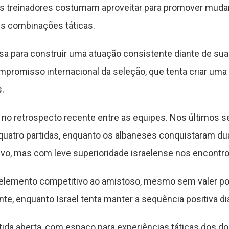
os treinadores costumam aproveitar para promover muda
es combinações táticas.
asa para construir uma atuação consistente diante de su
promisso internacional da seleção, que tenta criar uma 
.
o retrospecto recente entre as equipes. Nos últimos sei
quatro partidas, enquanto os albaneses conquistaram du
ivo, mas com leve superioridade israelense nos encontr
 elemento competitivo ao amistoso, mesmo sem valer po
nte, enquanto Israel tenta manter a sequência positiva di
tida aberta, com espaço para experiências táticas dos d