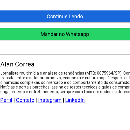
Continue Lendo
Mandar no Whatsapp
Alan Correa
Jornalista multimídia e analista de tendências (MTB: 0075964/SP). Com
transita entre o setor automotivo, economia e cultura pop, é especialis
dinâmicas complexas do mercado e do comportamento do consumidor.
Notícias e portais parceiros, assina de testes técnicos e guias de compr
engajamento e entretenimento, sempre com foco em dados e interesse
Perfil
|
Contato
|
Instagram
|
LinkedIn