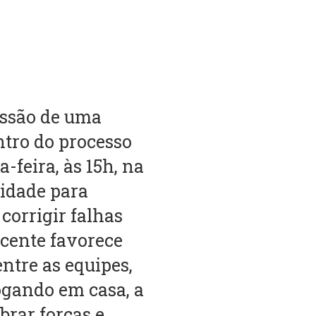
essão de uma
ntro do processo
-feira, às 15h, na
idade para
 corrigir falhas
ecente favorece
entre as equipes,
ogando em casa, a
brar forças e