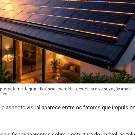
rometem integrar eficiência energética, estética e valorização imobiliá
ções.
 o aspecto visual aparece entre os fatores que impulsio
onais ficam aparentes sobre a estrutura do imóvel, as te