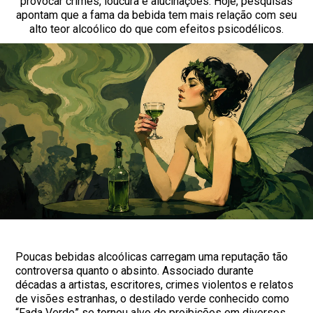
provocar crimes, loucura e alucinações. Hoje, pesquisas
apontam que a fama da bebida tem mais relação com seu
alto teor alcoólico do que com efeitos psicodélicos.
Poucas bebidas alcoólicas carregam uma reputação tão
controversa quanto o absinto. Associado durante
décadas a artistas, escritores, crimes violentos e relatos
de visões estranhas, o destilado verde conhecido como
“Fada Verde” se tornou alvo de proibições em diversos