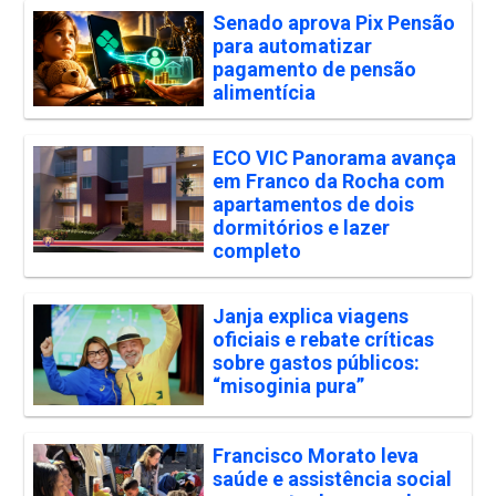
Senado aprova Pix Pensão
para automatizar
pagamento de pensão
alimentícia
ECO VIC Panorama avança
em Franco da Rocha com
apartamentos de dois
dormitórios e lazer
completo
Janja explica viagens
oficiais e rebate críticas
sobre gastos públicos:
“misoginia pura”
Francisco Morato leva
saúde e assistência social