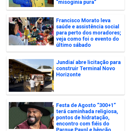
“misoginia pura”
Francisco Morato leva
saúde e assistência social
para perto dos moradores;
veja como foi o evento do
último sábado
Jundiaí abre licitação para
construir Terminal Novo
Horizonte
Festa de Agosto “300+1”
terá caminhada religiosa,
pontos de hidratação,
encontro com fiéis do
Parque Payol e bênção