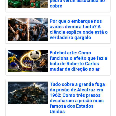
pedra verde associada ao
cobre
Por que o embarque nos
aviões demora tanto? A
ciência explica onde está o
verdadeiro gargalo
Futebol arte: Como
funciona o efeito que fez a
bola de Roberto Carlos
mudar de direção no ar
Tudo sobre a grande fuga
da prisão de Alcatraz em
1962: Como três presos
desafiaram a prisão mais
famosa dos Estados
Unidos