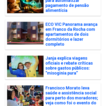
para automatizar
pagamento de pensão
alimentícia
ECO VIC Panorama avança
em Franco da Rocha com
apartamentos de dois
dormitórios e lazer
completo
Janja explica viagens
oficiais e rebate críticas
sobre gastos públicos:
“misoginia pura”
Francisco Morato leva
saúde e assistência social
para perto dos moradores;
veja como foi o evento do