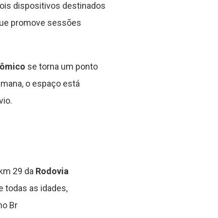
is dispositivos destinados
 que promove sessões
nômico
se torna um ponto
semana, o espaço está
io.
 km 29 da
Rodovia
de todas as idades,
no Br