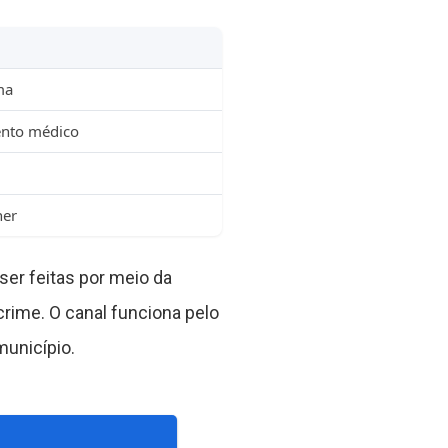
ma
nto médico
her
er feitas por meio da
crime. O canal funciona pelo
município.