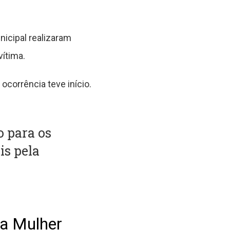
icipal realizaram
ítima.
ocorrência teve início.
o para os
is pela
da Mulher