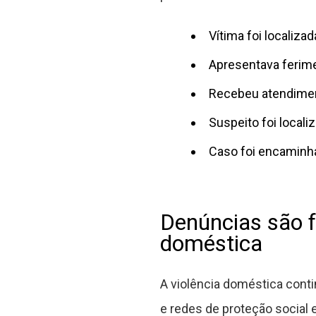
Vítima foi localiza
Apresentava ferim
Recebeu atendimen
Suspeito foi local
Caso foi encaminha
Denúncias são f
doméstica
A violência doméstica cont
e redes de proteção social 